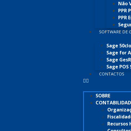
Não 
PPR P
PPR 
Segur
SOFTWARE DE 
Sage 50cl
Sage for 
Sage GesRe
Sage POS 
CONTACTOS
SOBRE
CONTABILIDAD
Organizaç
Fiscalida
Recursos
Consultor