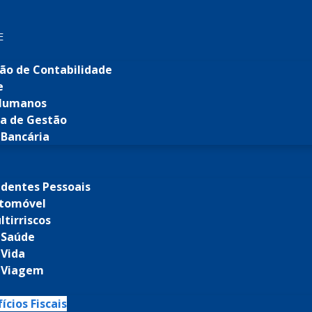
E
ão de Contabilidade
e
 Humanos
ia de Gestão
Bancária
identes Pessoais
utomóvel
tirriscos
 Saúde
 Vida
 Viagem
ícios Fiscais