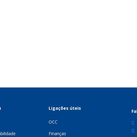
u
Ligações úteis
Fa
e
OCC
bilidade
Finanças