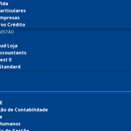
Vida
articulares
Empresas
os Crédito
GESTÃO
oud Loja
Accountants
st II
Standard
E
ão de Contabilidade
de
 Humanos
ia de Gestão