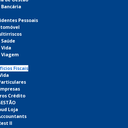
 Bancária
identes Pessoais
utomóvel
ltirriscos
 Saúde
 Vida
e Viagem
ícios Fiscais
Vida
Particulares
Empresas
ros Crédito
GESTÃO
oud Loja
Accountants
est II