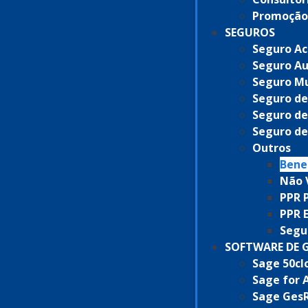
Promoção
SEGUROS
Seguro Ac
Seguro A
Seguro Mu
Seguro de
Seguro de
Seguro d
Outros
Benef
Não 
PPR 
PPR 
Segu
SOFTWARE DE 
Sage 50cl
Sage for 
Sage GesR