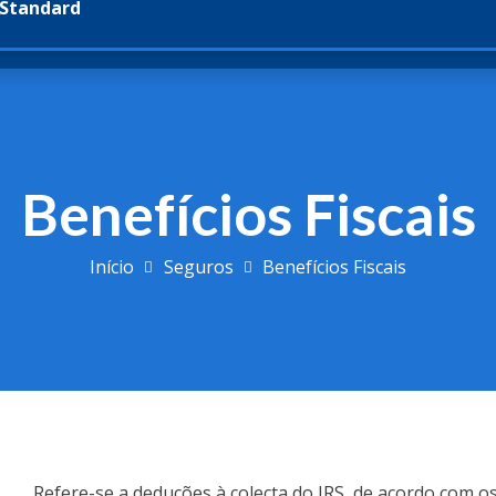
 Standard
Benefícios Fiscais
Início
Seguros
Benefícios Fiscais
Refere-se a deduções à colecta do IRS, de acordo com os l