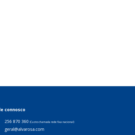
le connosco
256 870 360
(Custo chamada rede fixa nacional)
geral@alvarosa.com