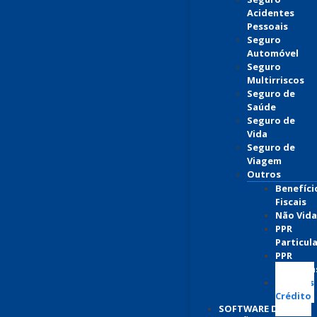
Acidentes
Pessoais
Seguro
Automóvel
Seguro
Multirriscos
Seguro de
Saúde
Seguro de
Vida
Seguro de
Viagem
Outros
Benefíci
Fiscais
Não Vida
PPR
Particul
PPR
Empresa
Seguros
Crédito
SOFTWARE DE