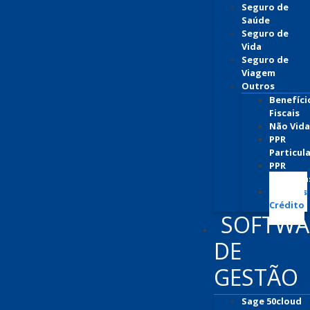
Seguro de
Saúde
Seguro de
Vida
Seguro de
Viagem
Outros
Benefíci
Fiscais
Não Vida
PPR
Particul
PPR
Empresa
Seguros
Crédito
SOFTWA
DE
GESTÃO
Sage 50cloud