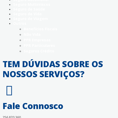
Seguro Multirriscos
Seguro de Saúde
Seguro de Vida
Seguro de Viagem
Outros
Benefícios Fiscais
Não Vida
PPR Empresas
PPR Particulares
Seguros Crédito
TEM DÚVIDAS SOBRE OS
NOSSOS SERVIÇOS?
Fale Connosco
256 870 360